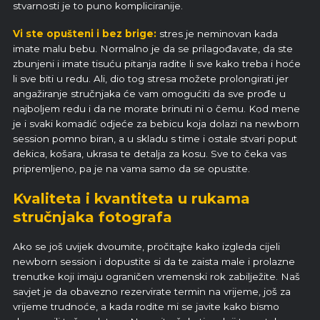
stvarnosti je to puno kompliciranije.
Vi ste opušteni i bez brige:
stres je neminovan kada
imate malu bebu. Normalno je da se prilagođavate, da ste
zbunjeni i imate tisuću pitanja radite li sve kako treba i hoće
li sve biti u redu. Ali, dio tog stresa možete prolongirati jer
angažiranje stručnjaka će vam omogućiti da sve prođe u
najboljem redu i da ne morate brinuti ni o čemu. Kod mene
je i svaki komadić odjeće za bebicu koja dolazi na newborn
session pomno biran, a u skladu s time i ostale stvari poput
dekica, košara, ukrasa te detalja za kosu. Sve to čeka vas
pripremljeno, pa je na vama samo da se opustite.
Kvaliteta i kvantiteta u rukama
stručnjaka fotografa
Ako se još uvijek dvoumite, pročitajte kako izgleda cijeli
newborn session i dopustite si da te zaista male i prolazne
trenutke koji imaju ograničen vremenski rok zabilježite. Naš
savjet je da obavezno rezervirate termin na vrijeme, još za
vrijeme trudnoće, a kada rodite mi se javite kako bismo