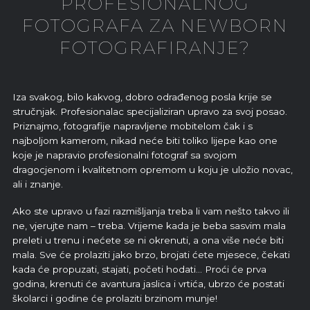
PROFESIONALNOG
FOTOGRAFA ZA NEWBORN
FOTOGRAFIRANJE?
Iza svakog, bilo kakvog, dobro odrađenog posla krije se
stručnjak. Profesionalac specijaliziran upravo za svoj posao.
Priznajmo, fotografije napravljene mobitelom čak i s
najboljom kamerom, nikad neće biti toliko lijepe kao one
koje je napravio profesionalni fotograf sa svojom
dragocjenom i kvalitetnom opremom u koju je uložio novac,
ali i znanje.
Ako ste upravo u fazi razmišljanja treba li vam nešto takvo ili
ne, vjerujte nam – treba. Vrijeme kada je beba sasvim mala
preleti u trenu i nećete se ni okrenuti, a ona više neće biti
mala. Sve će prolaziti jako brzo, brojati ćete mjesece, čekati
kada će propuzati, stajati, početi hodati… Proći će prva
godina, krenuti će avantura jaslica i vrtića, ubrzo će postati
školarci i godine će prolaziti brzinom munje!