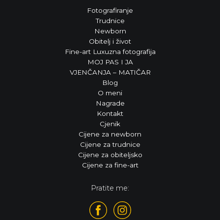
Fotografiranje
Trudnice
Newborn
Obitelj i život
Fine-art Luxuzna fotografija
MOJ PAS I JA
VJENČANJA – MATIČAR
Blog
O meni
Nagrade
Kontakt
Cjenik
Cijene za newborn
Cijene za trudnice
Cijene za obiteljsko
Cijene za fine-art
Pratite me: