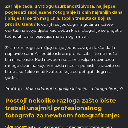
Zar nije tada, u vrtlogu užurbanosti života, najljepše
pogledati zabilježene fotografije iz onih najranijih dana
i prisjetiti se tih magičnih, toplih trenutaka koji su
prošli u trenu?
Kroz njih se još dugi niz godina možete
osvrtati na svoje dijete kao bebu i kroz fotografije se prisjetiti
točno tih dana, osjećaja, ma samog mirisa….
Znamo, mnogi razmišljaju da je jednostavnije i lakše da ih
napravite sami. Ali, budite iskreni prema sebi – to ne može
biti nimalo isto. Kod newborn sessiona valja u obzir uzeti
mnoge stvari na koje vi možda niste ni pomislili, a izrazito su
bitne ako želite imati kvalitetu koja će potrajati dugi niz
godina.
Pročitajte:
Kako odabrati najbolju lokaciju za fotografiranje?
Postoji nekoliko razloga zašto biste
trebali unajmiti profesionalnog
fotografa za newborn fotografiranje:
Sigurnost:
listajući Pinterest i Instagram možete vidjeti