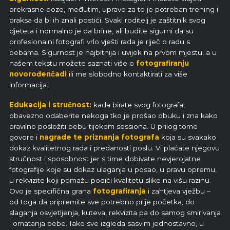
prekrasne poze, međutim, upravo za to je potreban trening i
praksa da bi ih znali postići. Svaki roditelj je zaštitnik svog
djeteta i normalno je da brine, ali budite sigurni da su
profesionalni fotografi vrlo vješti rada je riječ o radu s
bebama. Sigurnost je najbitnija i uvijek na prvom mjestu, a u
našem tekstu možete saznati više o
fotografiranju
novorođenčadi
ili me slobodno kontaktirati za više
informacija.
Edukacija i stručnost:
kada birate svog fotografa,
obavezno odaberite nekoga tko je prošao obuku i zna kako
pravilno posložiti bebu tijekom sessiona. U prilog tome
govore i
nagrade te priznanja fotografa
koja su svakako
dokaz kvalitetnog rada i predanosti poslu. Vi plaćate njegovu
stručnost i sposobnost jer s time dobivate nevjerojatne
fotografije koje su dokaz ulaganja u posao, u pravu opremu,
u rekvizite koji pomažu podići kvalitetu slike na višu razinu.
Ovo je specifična grana
fotografiranja
i zahtjeva vježbu –
od toga da pripremite sve potrebno prije početka, do
slaganja osvjetljenja, kuteva, rekvizita pa do samog smirivanja
i omatanja bebe. Iako sve izgleda sasvim jednostavno, u