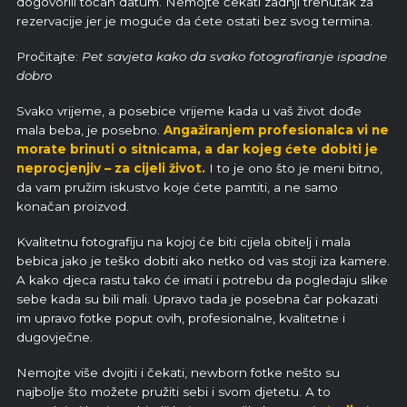
dogovorili točan datum. Nemojte čekati zadnji trenutak za
rezervacije jer je moguće da ćete ostati bez svog termina.
Pročitajte:
Pet savjeta kako da svako fotografiranje ispadne
dobro
Svako vrijeme, a posebice vrijeme kada u vaš život dođe
mala beba, je posebno.
Angažiranjem profesionalca vi ne
morate brinuti o sitnicama, a dar kojeg ćete dobiti je
neprocjenjiv – za cijeli život.
I to je ono što je meni bitno,
da vam pružim iskustvo koje ćete pamtiti, a ne samo
konačan proizvod.
Kvalitetnu fotografiju na kojoj će biti cijela obitelj i mala
bebica jako je teško dobiti ako netko od vas stoji iza kamere.
A kako djeca rastu tako će imati i potrebu da pogledaju slike
sebe kada su bili mali. Upravo tada je posebna čar pokazati
im upravo fotke poput ovih, profesionalne, kvalitetne i
dugovječne.
Nemojte više dvojiti i čekati, newborn fotke nešto su
najbolje što možete pružiti sebi i svom djetetu. A to