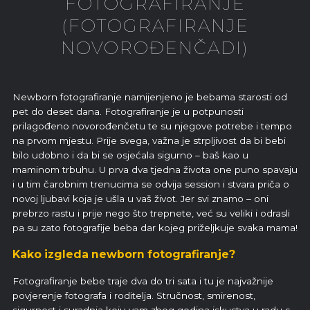
FOTOGRAFIRANJE
(FOTOGRAFIRANJE
NOVOROĐENČADI)
Newborn fotografiranje namijenjeno je bebama starosti od
pet do deset dana. Fotografiranje je u potpunosti
prilagođeno novorođenčetu te su njegove potrebe i tempo
na prvom mjestu. Prije svega, važna je strpljivost da bi bebi
bilo udobno i da bi se osjećala sigurno – baš kao u
maminom trbuhu. U prva dva tjedna života one puno spavaju
i u tim čarobnim trenucima se odvija session i stvara priča o
novoj ljubavi koja je ušla u vaš život. Jer svi znamo – oni
prebrzo rastu i prije nego što trepnete, već su veliki i odrasli
pa su zato fotografije beba dar kojeg priželjkuje svaka mama!
Kako izgleda newborn fotografiranje?
Fotografiranje bebe traje dva do tri sata i tu je najvažnije
povjerenje fotografa i roditelja. Stručnost, smirenost,