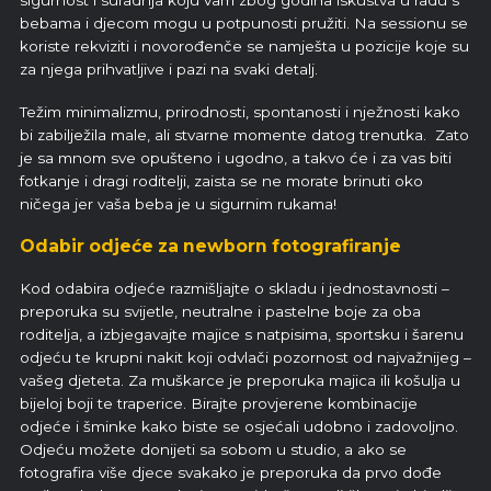
sigurnost i suradnja koju vam zbog godina iskustva u radu s
bebama i djecom mogu u potpunosti pružiti. Na sessionu se
koriste rekviziti i novorođenče se namješta u pozicije koje su
za njega prihvatljive i pazi na svaki detalj.
Težim minimalizmu, prirodnosti, spontanosti i nježnosti kako
bi zabilježila male, ali stvarne momente datog trenutka. Zato
je sa mnom sve opušteno i ugodno, a takvo će i za vas biti
fotkanje i dragi roditelji, zaista se ne morate brinuti oko
ničega jer vaša beba je u sigurnim rukama!
Odabir odjeće za newborn fotografiranje
Kod odabira odjeće razmišljajte o skladu i jednostavnosti –
preporuka su svijetle, neutralne i pastelne boje za oba
roditelja, a izbjegavajte majice s natpisima, sportsku i šarenu
odjeću te krupni nakit koji odvlači pozornost od najvažnijeg –
vašeg djeteta. Za muškarce je preporuka majica ili košulja u
bijeloj boji te traperice. Birajte provjerene kombinacije
odjeće i šminke kako biste se osjećali udobno i zadovoljno.
Odjeću možete donijeti sa sobom u studio, a ako se
fotografira više djece svakako je preporuka da prvo dođe